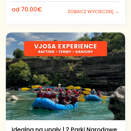
Drugim etapem naszej wyprawy jest
Kanion Grunas
.
od 70.00€
Zatrzymujemy się przy moście zawieszonym nad
ZOBACZ WYCIECZKĘ →
kanionem, skąd rozciąga się spektakularny widok na
rzekę płynącą kilkadziesiąt metrów niżej.
Następnie ruszamy szlakiem prowadzącym do
wodospadu Grunas
. To zupełnie inne miejsce niż Blue
Eye – zamiast turkusowego źródła otoczonego lasem
zobaczysz wysoki wodospad spływający po skalnej
ścianie w otoczeniu surowego górskiego krajobrazu.
Po krótkim odpoczynku wracamy malowniczą ścieżką
do wioski Theth.
Wioska Theth i historia Kanunu
Po górskich trekkingach przychodzi czas na
odpoczynek przy tradycyjnym albańskim obiedzie w
lokalnej gospodzie.
Następnie odwiedzimy historyczną
Kullę
, czyli wieżę
odosobnienia, gdzie poznamy historię
Kanunu
–
słynnego kodeksu prawa zwyczajowego północnej
Idealna na upały | 2 Parki Narodowe
Albanii. Dowiesz się, skąd wzięły się opowieści o