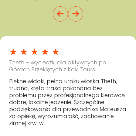
lubiących aktywne zwiedzanie i górskie wędrówki. Oba
trekkingi mają średni poziom trudności i nie wymagają
doświadczenia wysokogórskiego, jednak wymagają
podstawowej sprawności fizycznej.
Minimalny wiek uczestników wynosi
7 lat
.
Wycieczka nie jest odpowiednia dla osób z
ograniczoną sprawnością ruchową oraz poważnymi
★
★
★
★
★
problemami kardiologicznymi.
Theth – wycieczki dla aktywnych po
Górach Przeklętych z Kaki Tours
Piękne widoki, pełna uroku wioska Theth,
trudna, kręta trasa pokonana bez
problemu przez profesjonalnego kierowcę,
dobre, lokalne jedzenie. Szczególne
podziękowania dla przewodnika Mateusza
za opiekę, wyrozumiałość, zachowanie
zimnej krwi w…