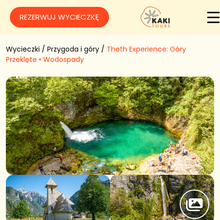
REZERWUJ WYCIECZKĘ
Wycieczki
/
Przygoda i góry
/
Theth Experience: Góry
Przeklęte • Wodospady