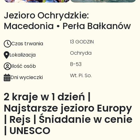
Jezioro Ochrydzkie:
Macedonia • Perła Bałkanów
13 GODZIN
Czas trwania
Ochryda
Lokalizacja
8-53
Ilość osób
Wt. Pi. So.
Dni wycieczki
2 kraje w 1 dzień |
Najstarsze jezioro Europy
| Rejs | Śniadanie w cenie
| UNESCO