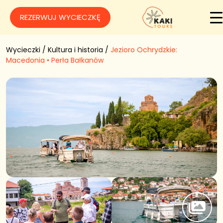
REZERWUJ WYCIECZKĘ
Wycieczki
/
Kultura i historia
/
Jezioro Ochrydzkie:
Macedonia • Perła Bałkanów