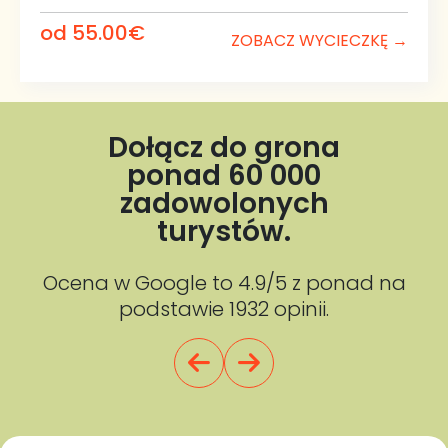
jeziorem z kieliszkiem macedońskiego wina, wykąpać
od 55.00€
się w krystalicznie czystej wodzie, spróbować lokalnej
ZOBACZ WYCIECZKĘ →
kuchni lub po prostu chłonąć atmosferę miasta.
Dlaczego warto wybrać właśnie
ten program?
Dołącz do grona
Przygotowaliśmy wycieczkę, która pozwala naprawdę
ponad 60 000
poczuć klimat Ochrydy.
zadowolonych
✔ Regionalne śniadanie nad Jeziorem Ochrydzkim.
turystów.
✔ Komfortowy rejs katamaranem do historycznej
bramy Starego Miasta.
Ocena w Google to 4.9/5 z ponad na
podstawie 1932 opinii.
✔ Zwiedzanie z lokalnym przewodnikiem w języku
polskim oraz systemem audioguide.
✔ Wszystkie bilety wstępu w cenie.
✔ Najważniejsze zabytki wpisane na Listę Światowego
Dziedzictwa UNESCO.