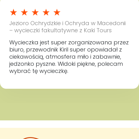
✔ Ponad 2 godziny czasu wolnego na kąpiel, zakupy,
lokalną kuchnię lub spacer po klimatycznych uliczkach
★
★
★
★
★
miasta.
Jezioro Ochrydzkie i Ochryda w Macedonii
Wierzymy, że najlepsze wspomnienia z podróży nie
– wycieczki fakultatywne z Kaki Tours
powstają wtedy, gdy uda się zobaczyć jak najwięcej
miejsc w jeden dzień. Powstają wtedy, gdy jest czas,
Wycieczka jest super zorganizowana przez
by naprawdę poczuć klimat miejsca. Dlatego
biuro, przewodnik Kiril super opowiadał z
program tej wycieczki został zaplanowany tak, aby
ciekawością, atmosfera miło i zabawnie,
połączyć najważniejsze zabytki Ochrydy z chwilą na
własne odkrywanie miasta.
jedzonko pyszne. Widoki piękne, polecam
wybrać tę wycieczkę.