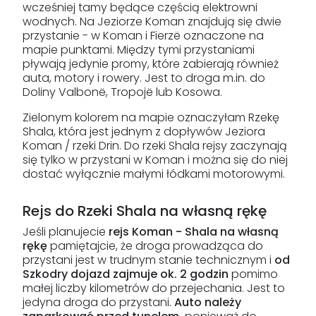
wcześniej tamy będące częścią elektrowni
wodnych. Na Jeziorze Koman znajdują się dwie
przystanie - w Koman i Fierzë oznaczone na
mapie punktami. Między tymi przystaniami
pływają jedynie promy, które zabierają również
auta, motory i rowery. Jest to droga m.in. do
Doliny Valbonë, Tropojë lub Kosowa.
Zielonym kolorem na mapie oznaczyłam Rzekę
Shala, która jest jednym z dopływów Jeziora
Koman / rzeki Drin. Do rzeki Shala rejsy zaczynają
się tylko w przystani w Koman i można się do niej
dostać wyłącznie małymi łódkami motorowymi.
Rejs do Rzeki Shala na własną rękę
Jeśli planujecie
rejs Koman - Shala na własną
rękę
pamiętajcie, że droga prowadząca do
przystani jest w trudnym stanie technicznym i
od
Szkodry dojazd zajmuje ok. 2 godzin
pomimo
małej liczby kilometrów do przejechania. Jest to
jedyna droga do przystani.
Auto należy