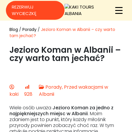
REZERWUJ
WYCIECZKĘ
Blog
/
Porady
/
Jezioro Koman w Albanii – czy warto
tam jechać?
Jezioro Koman w Albanii –
czy warto tam jechać?
Porady, Przed wakacjami w
kaki
928
Albanii
Wiele osób uważa
Jezioro Koman za jedno z
najpiękniejszych miejsc w Albanii
. Moim
zdaniem jest to punkt, który każdy miłośnik
przyrody powinien zobaczyć choć raz. W tym
artykule podaję praktyczne informacje