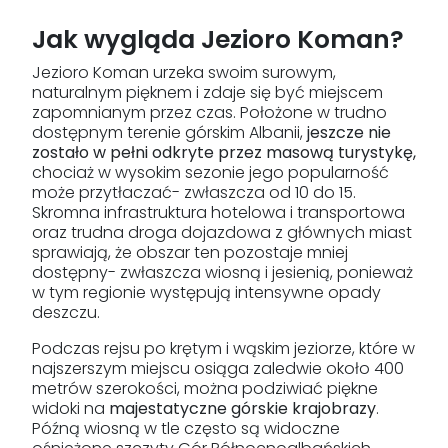
Jak wygląda Jezioro Koman?
Jezioro Koman urzeka swoim surowym,
naturalnym pięknem i zdaje się być miejscem
zapomnianym przez czas. Położone w trudno
dostępnym terenie górskim Albanii,
jeszcze nie
zostało w pełni odkryte przez masową turystykę,
chociaż w wysokim sezonie jego popularność
może przytłaczać- zwłaszcza od 10 do 15.
Skromna infrastruktura hotelowa i transportowa
oraz trudna droga dojazdowa z głównych miast
sprawiają, że obszar ten pozostaje mniej
dostępny- zwłaszcza wiosną i jesienią, ponieważ
w tym regionie występują intensywne opady
deszczu.
Podczas rejsu po krętym i wąskim jeziorze, które w
najszerszym miejscu osiąga zaledwie około 400
metrów szerokości, można podziwiać piękne
widoki na
majestatyczne górskie krajobrazy
.
Późną wiosną w tle często są widoczne