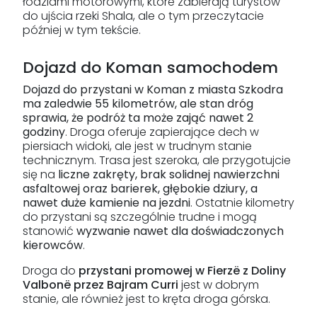
łodziami motorowymi, które zabierają turystów
do ujścia rzeki Shala, ale o tym przeczytacie
później w tym tekście.
Dojazd do Koman samochodem
Dojazd do przystani w Koman z miasta Szkodra
ma zaledwie 55 kilometrów, ale stan dróg
sprawia, że podróż ta może zająć nawet 2
godziny
. Droga oferuje zapierające dech w
piersiach widoki, ale jest w trudnym stanie
technicznym. Trasa jest szeroka, ale przygotujcie
się na
liczne zakręty, brak solidnej nawierzchni
asfaltowej oraz barierek, głębokie dziury, a
nawet duże kamienie na jezdni
. Ostatnie kilometry
do przystani są szczególnie trudne i mogą
stanowić
wyzwanie nawet dla doświadczonych
kierowców
.
Droga do
przystani promowej w Fierzë z Doliny
Valbonë przez Bajram Curri
jest w dobrym
stanie, ale również jest to kręta droga górska.