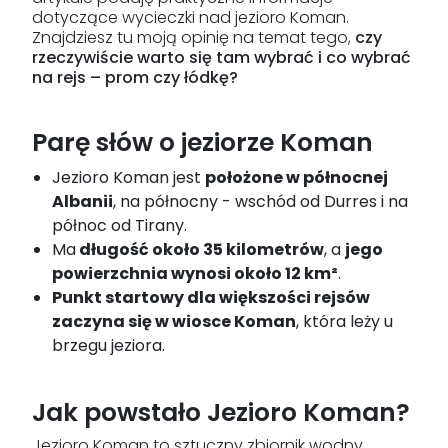
dotyczące wycieczki nad jezioro Koman.
Znajdziesz tu moją opinię na temat tego,
czy
rzeczywiście warto się tam wybrać i co wybrać
na rejs – prom czy łódkę?
Parę słów o jeziorze Koman
Jezioro Koman jest
położone w północnej
Albanii
, na północny - wschód od Durres i na
północ od Tirany.
Ma
długość około 35 kilometrów
, a
jego
powierzchnia wynosi około 12 km²
.
Punkt startowy dla większości rejsów
zaczyna się w wiosce Koman
, która leży u
brzegu jeziora.
Jak powstało Jezioro Koman?
Jezioro Koman to sztuczny zbiornik wodny,