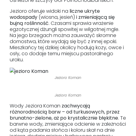
ośnieżone szczyty Gór Północnoalbańskich.
Jezioro oferuje widoki na
liczne ukryte
wodospady
(wiosna, jesień)
i zmieniającą się
bujną roślinność
. Czasami sprawia wrażenie
egzotycznej dżungli spowitej w wilgotnej mgle.
Na jego brzegach można zauważyć skromne
domostwa, które wydają się być z innej epoki.
Mieszkańcy tej dzikiej okolicy hodują kozy, owce i
osły, co dodaje temu miejscu pastoralnego
uroku.
Jezioro Koman
Jezioro Koman
Wody Jeziora Koman
zachwycają
różnorodnością barw – od turkusowych, przez
brunatno-zielone, aż po krystalicznie błękitne
. Te
barwne wody, zmieniające odcienie w zależności
od kąta padania słońca i koloru skał na dnie