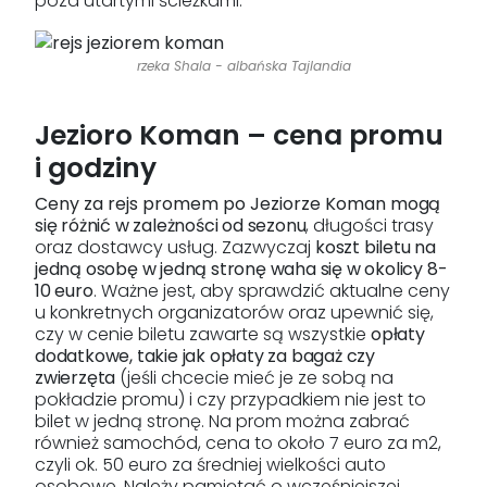
poza utartymi ścieżkami.
rzeka Shala - albańska Tajlandia
Jezioro Koman – cena promu
i godziny
Ceny za rejs promem po Jeziorze Koman
mogą
się różnić w zależności od sezonu
, długości trasy
oraz dostawcy usług. Zazwyczaj
koszt biletu na
jedną osobę w jedną stronę waha się w okolicy 8-
10 euro
. Ważne jest, aby sprawdzić aktualne ceny
u konkretnych organizatorów oraz upewnić się,
czy w cenie biletu zawarte są wszystkie
opłaty
dodatkowe, takie jak opłaty za bagaż czy
zwierzęta
(jeśli chcecie mieć je ze sobą na
pokładzie promu) i czy przypadkiem nie jest to
bilet w jedną stronę. Na prom można zabrać
również samochód, cena to około 7 euro za m2,
czyli ok. 50 euro za średniej wielkości auto
osobowe. Należy pamiętać o wcześniejszej