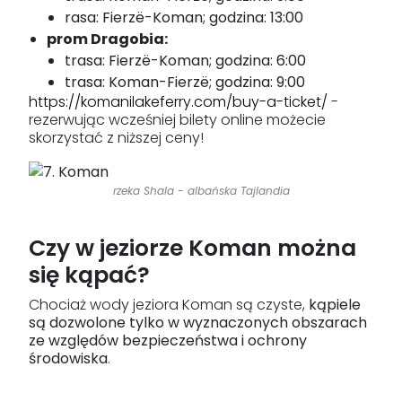
rasa: Fierzë-Koman; godzina: 13:00
prom Dragobia:
trasa: Fierzë-Koman; godzina: 6:00
trasa: Koman-Fierzë; godzina: 9:00
https://komanilakeferry.com/buy-a-ticket/
-
rezerwując wcześniej bilety online możecie
skorzystać z niższej ceny!
rzeka Shala - albańska Tajlandia
Czy w jeziorze Koman można
się kąpać?
Chociaż wody jeziora Koman są czyste,
kąpiele
są dozwolone tylko w wyznaczonych obszarach
ze względów bezpieczeństwa i ochrony
środowiska
.