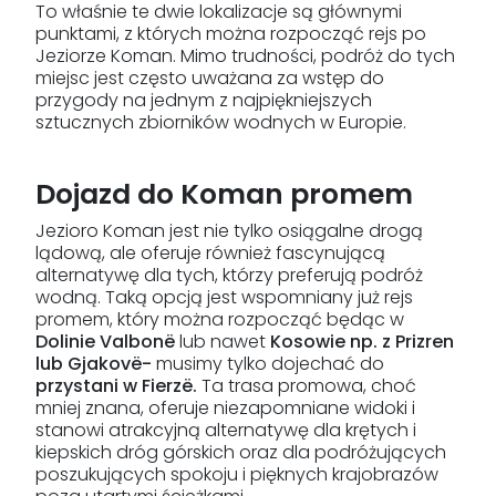
To właśnie te dwie lokalizacje są głównymi
punktami, z których można rozpocząć rejs po
Jeziorze Koman. Mimo trudności, podróż do tych
miejsc jest często uważana za wstęp do
przygody na jednym z najpiękniejszych
sztucznych zbiorników wodnych w Europie.
Dojazd do Koman promem
Jezioro Koman jest nie tylko osiągalne drogą
lądową, ale oferuje również fascynującą
alternatywę dla tych, którzy preferują podróż
wodną. Taką opcją jest wspomniany już rejs
promem, który można rozpocząć będąc w
Dolinie Valbonë
lub nawet
Kosowie np. z Prizren
lub Gjakovë-
musimy tylko dojechać do
przystani w Fierz
ë
.
Ta trasa promowa, choć
mniej znana, oferuje niezapomniane widoki i
stanowi atrakcyjną alternatywę dla krętych i
kiepskich dróg górskich oraz dla podróżujących
poszukujących spokoju i pięknych krajobrazów