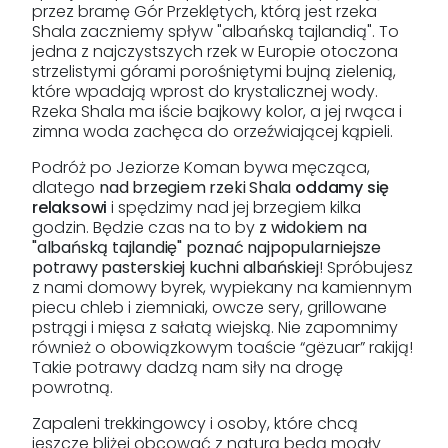
przez bramę Gór Przeklętych, którą jest rzeka
Shala zaczniemy spływ "albańską tajlandią". To
jedna z najczystszych rzek w Europie otoczona
strzelistymi górami porośniętymi bujną zielenią,
które wpadają wprost do krystalicznej wody.
Rzeka Shala ma iście bajkowy kolor, a jej rwąca i
zimna woda zachęca do orzeźwiającej kąpieli.
Podróż po Jeziorze Koman bywa męcząca,
dlatego
nad brzegiem rzeki Shala
oddamy się
relaksowi
i spędzimy nad jej brzegiem kilka
godzin. Będzie czas na to by
z widokiem na
"albańską tajlandię" poznać najpopularniejsze
potrawy pasterskiej kuchni albańskiej
! Spróbujesz
z nami domowy byrek, wypiekany na kamiennym
piecu chleb i ziemniaki, owcze sery, grillowane
pstrągi i mięsa z sałatą wiejską. Nie zapomnimy
również o obowiązkowym toaście “gëzuar” rakiją!
Takie potrawy dadzą nam siły na drogę
powrotną.
Zapaleni trekkingowcy i osoby, które chcą
jeszcze bliżej obcować z naturą będą mogły