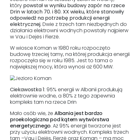
który
powstał w wyniku budowy zapór na rzece
Drin w latach 70. i 80. XX wieku, które stanowiły
odpowiedź na potrzebę produkcji energii
elektrycznej.
Dwie z trzech tam niezbędnych do
działania elektrowni wodnych powstały najpierw
w Vau i Dejës i Fierzë.
W wiosce Koman w 1980 roku rozpoczęto
budowę trzeciej tamy, na której produkcja energii
rozpoczęła się w roku 1985. Jest to tama o
największej mocy, która wynosi aż 600 MW.
Ciekawostka 1
: 95% energii w Albanii produkują
elektrownie wodne, a 80% z tego zapewnia
kompleks tam na rzece Drin
Mało osób wie, że
Albania jest bardzo
proekologiczna pod kątem wytwórstwa
energetycznego
. Aż 95% energii tworzone jest
przy użyciu elektrowni wodnych. Kompleks trzech
tam –Vau i Dejës, Fierzë oraz Koman – ma moc