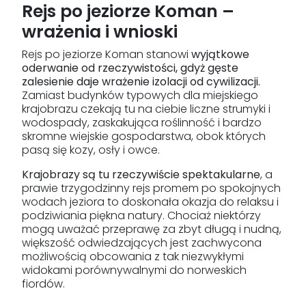
Rejs po jeziorze Koman –
wrażenia i wnioski
Rejs po jeziorze Koman stanowi
wyjątkowe
oderwanie od rzeczywistości, gdyż gęste
zalesienie daje wrażenie izolacji od cywilizacji.
Zamiast budynków typowych dla miejskiego
krajobrazu czekają tu na ciebie liczne strumyki i
wodospady, zaskakująca roślinność i bardzo
skromne wiejskie gospodarstwa, obok których
pasą się kozy, osły i owce.
Krajobrazy są tu rzeczywiście spektakularne
, a
prawie trzygodzinny rejs promem po spokojnych
wodach jeziora to doskonała okazja do relaksu i
podziwiania piękna natury. Chociaż niektórzy
mogą uważać przeprawę za zbyt długą i nudną,
większość odwiedzających jest zachwycona
możliwością obcowania z tak niezwykłymi
widokami porównywalnymi do norweskich
fiordów.