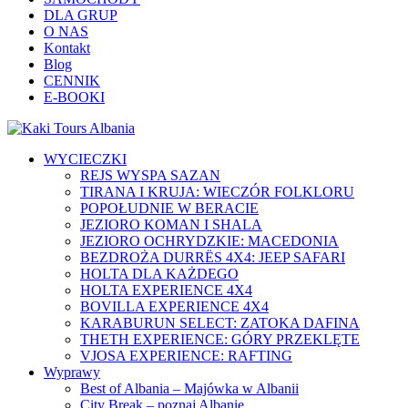
DLA GRUP
O NAS
Kontakt
Blog
CENNIK
E-BOOKI
WYCIECZKI
REJS WYSPA SAZAN
TIRANA I KRUJA: WIECZÓR FOLKLORU
POPOŁUDNIE W BERACIE
JEZIORO KOMAN I SHALA
JEZIORO OCHRYDZKIE: MACEDONIA
BEZDROŻA DURRЁS 4X4: JEEP SAFARI
HOLTA DLA KAŻDEGO
HOLTA EXPERIENCE 4X4
BOVILLA EXPERIENCE 4X4
KARABURUN SELECT: ZATOKA DAFINA
THETH EXPERIENCE: GÓRY PRZEKLĘTE
VJOSA EXPERIENCE: RAFTING
Wyprawy
Best of Albania – Majówka w Albanii
City Break – poznaj Albanię