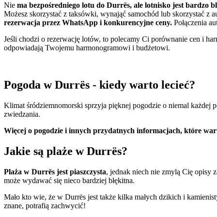
Nie
ma bezpośredniego lotu do Durrës, ale lotnisko jest bardzo bl
Możesz skorzystać z taksówki, wynająć samochód lub skorzystać z aut
rezerwacja przez WhatsApp i konkurencyjne ceny.
Połączenia aut
Jeśli chodzi o rezerwację lotów, to polecamy Ci porównanie cen i h
odpowiadają Twojemu harmonogramowi i budżetowi.
Pogoda w Durrës - kiedy warto lecieć?
Klimat śródziemnomorski sprzyja pięknej pogodzie o niemal każdej 
zwiedzania.
Więcej o pogodzie i innych przydatnych informacjach, które wa
Jakie są plaże w Durrës?
Plaża w Durrës jest piaszczysta
, jednak niech nie zmylą Cię opisy 
może wydawać się nieco bardziej błękitna.
Mało kto wie, że w Durrës jest także kilka małych dzikich i kamienis
znane, potrafią zachwycić!