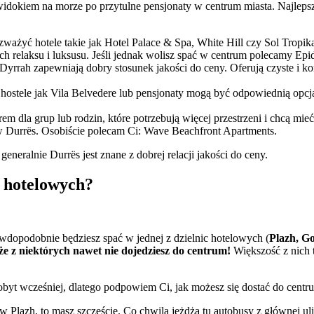
widokiem na morze po przytulne pensjonaty w centrum miasta. Najleps
ozważyć hotele takie jak Hotel Palace & Spa, White Hill czy Sol Tropik
ych relaksu i luksusu. Jeśli jednak wolisz spać w centrum polecamy E
el Dyrrah zapewniają dobry stosunek jakości do ceny. Oferują czyste 
hostele jak Vila Belvedere lub pensjonaty mogą być odpowiednią opcją.
 dla grup lub rodzin, które potrzebują więcej przestrzeni i chcą m
w Durrës. Osobiście polecam Ci: Wave Beachfront Apartments.
generalnie Durrës jest znane z dobrej relacji jakości do ceny.
c hotelowych?
rawdopodobnie będziesz spać w jednej z dzielnic hotelowych (
Plazh, Go
 że z niektórych nawet nie dojedziesz do centrum!
Większość z nich t
yt wcześniej, dlatego podpowiem Ci, jak możesz się dostać do centr
t w Plazh, to masz szczęście. Co chwila jeżdżą tu autobusy z głównej u