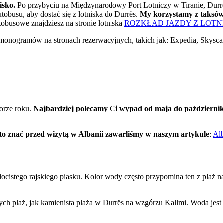
isko.
Po przybyciu na Międzynarodowy Port Lotniczy w Tiranie, Durrë
obusu, aby dostać się z lotniska do Durrës.
My korzystamy z taksówe
obusowe znajdziesz na stronie lotniska
ROZKŁAD JAZDY Z LOTN
armonogramów na stronach rezerwacyjnych, takich jak: Expedia, Skysc
porze roku.
Najbardziej polecamy Ci wypad od maja do październi
rto znać przed wizytą w Albanii zawarliśmy w naszym artykule
:
Alb
złocistego rajskiego piasku. Kolor wody często przypomina ten z plaż 
tych plaż, jak kamienista plaża w Durrës na wzgórzu Kallmi. Woda jest