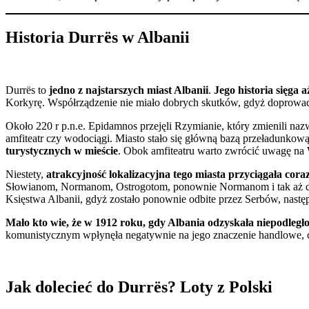
Historia Durrës w Albanii
Durrës to
jedno z najstarszych miast Albanii
.
Jego historia sięga 
Korkyrę. Współrządzenie nie miało dobrych skutków, gdyż doprowadzi
Około 220 r p.n.e. Epidamnos przejęli Rzymianie, który zmienili n
amfiteatr czy wodociągi. Miasto stało się główną bazą przeładunk
turystycznych w mieście
. Obok amfiteatru warto zwrócić uwagę na W
Niestety,
atrakcyjność lokalizacyjna tego miasta przyciągała cor
Słowianom, Normanom, Ostrogotom, ponownie Normanom i tak aż do 12
Księstwa Albanii, gdyż zostało ponownie odbite przez Serbów, nast
Mało kto wie, że w 1912 roku, gdy Albania odzyskała niepodległo
komunistycznym wpłynęła negatywnie na jego znaczenie handlowe, co
Jak dolecieć do Durrës? Loty z Polski