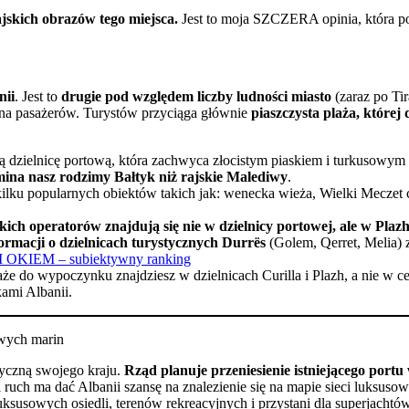
jskich obrazów tego miejsca.
Jest to moja SZCZERA opinia, która p
nii
. Jest to
drugie pod względem liczby ludności miasto
(zaraz po Tir
iona pasażerów. Turystów przyciąga głównie
piaszczysta plaża, której
iwą dzielnicę portową, która zachwyca złocistym piaskiem i turkusowy
mina nasz rodzimy Bałtyk niż rajskie Malediwy
.
kilku popularnych obiektów takich jak: wenecka wieża, Wielki Meczet c
skich operatorów znajdują się nie w dzielnicy portowej, ale w Plazh
ormacji o dzielnicach turystycznych Durrës
(Golem, Qerret, Melia) 
M OKIEM – subiektywny ranking
że do wypoczynku znajdziesz w dzielnicach Curilla i Plazh, a nie w c
kami Albanii.
owych marin
tyczną swojego kraju.
Rząd planuje przeniesienie istniejącego port
 ruch ma dać Albanii szansę na znalezienie się na mapie sieci luksus
ksusowych osiedli, terenów rekreacyjnych i przystani dla superjachtów