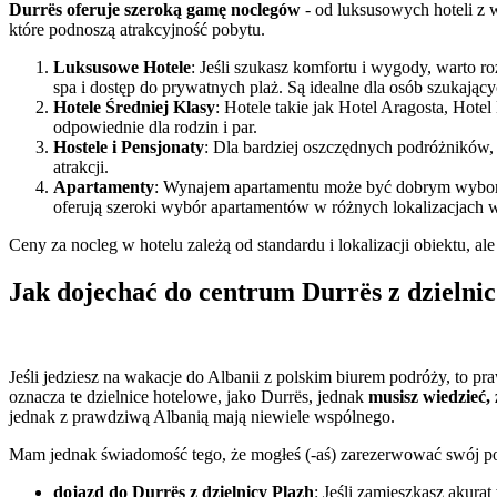
Durrës oferuje szeroką gamę noclegów
- od luksusowych hoteli z 
które podnoszą atrakcyjność pobytu.
Luksusowe Hotele
: Jeśli szukasz komfortu i wygody, warto r
spa i dostęp do prywatnych plaż. Są idealne dla osób szukając
Hotele Średniej Klasy
: Hotele takie jak Hotel Aragosta, Hot
odpowiednie dla rodzin i par.
Hostele i Pensjonaty
: Dla bardziej oszczędnych podróżników, 
atrakcji.
Apartamenty
: Wynajem apartamentu może być dobrym wyborem
oferują szeroki wybór apartamentów w różnych lokalizacjach 
Ceny za nocleg w hotelu zależą od standardu i lokalizacji obiektu, ale 
Jak dojechać do centrum Durrës z dzielni
Jeśli jedziesz na wakacje do Albanii z polskim biurem podróży, to p
oznacza te dzielnice hotelowe, jako Durrës, jednak
musisz wiedzieć,
jednak z prawdziwą Albanią mają niewiele wspólnego.
Mam jednak świadomość tego, że mogłeś (-aś) zarezerwować swój pob
dojazd do Durr
ë
s z dzielnicy Plazh
: Jeśli zamieszkasz akura