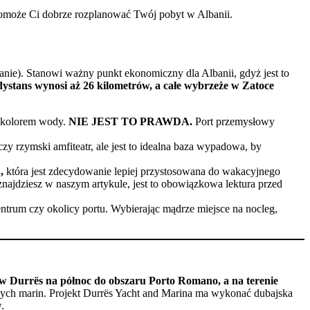
omoże Ci dobrze rozplanować Twój pobyt w Albanii.
anie). Stanowi ważny punkt ekonomiczny dla Albanii, gdyż jest to
 dystans wynosi aż 26 kilometrów, a całe wybrzeże w Zatoce
m kolorem wody.
NIE JEST TO PRAWDA.
Port przemysłowy
zy rzymski amfiteatr, ale jest to idealna baza wypadowa, by
,
która jest zdecydowanie lepiej przystosowana do wakacyjnego
znajdziesz w naszym artykule, jest to obowiązkowa lektura przed
entrum czy okolicy portu. Wybierając mądrze miejsce na nocleg,
u w Durrës na północ do obszaru Porto Romano, a na terenie
owych marin. Projekt Durrës Yacht and Marina ma wykonać dubajska
.