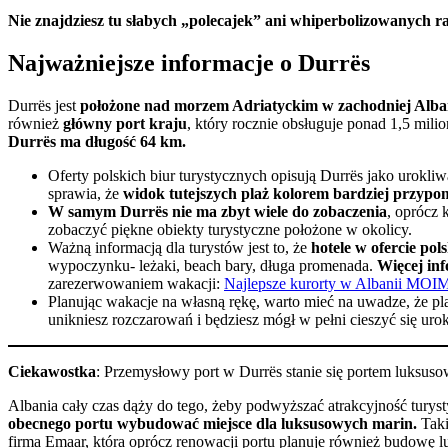
Nie znajdziesz tu słabych „polecajek” ani whiperbolizowanych ra
Najważniejsze informacje o Durrës
Durrës jest
położone nad morzem Adriatyckim w zachodniej Alba
również
główny port kraju
, który rocznie obsługuje ponad 1,5 mil
Dur
rës
ma długość 64 km.
Oferty polskich biur turystycznych opisują Durrës jako urokl
sprawia, że
widok tutejszych plaż kolorem bardziej przypo
W samym Durrës nie ma zbyt wiele do zobaczenia
, oprócz 
zobaczyć piękne obiekty turystyczne położone w okolicy.
Ważną informacją dla turystów jest to, że
hotele w ofercie pol
wypoczynku- leżaki, beach bary, długa promenada.
Więcej
inf
zarezerwowaniem wakacji:
Najlepsze kurorty w Albanii MOI
Planując wakacje na własną rękę, warto mieć na uwadze, że pla
unikniesz rozczarowań i będziesz mógł w pełni cieszyć się uro
Ciekawostka
: Przemysłowy port w Durrës stanie się portem luksus
Albania cały czas dąży do tego, żeby podwyższać atrakcyjność turys
obecnego portu wybudować miejsce dla luksusowych marin.
Taki
firma Emaar, która oprócz renowacji portu planuje również budowę lu