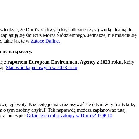
twierdząc, że Durrës zachwyca krystalicznie czystą wodą idealną do
aplątują się śmieci z Morza Śródziemnego. Jednakże, nie musicie się
, takie jak te w
Zatoce Dafine.
lne na spacery.
ię z
raportem European Environment Agency z 2023 roku,
który
aj:
Stan wód kąpielowych w 2023 roku
.
owę tej kwoty. Nie będę jednak rozpisywać się o tym w tym artykule,
am o tym osobny artykuł! Tak naprawdę możesz zaplanować tutaj
awdź mój wpis:
Gdzie jeść i robić zakupy w Durrës? TOP 10