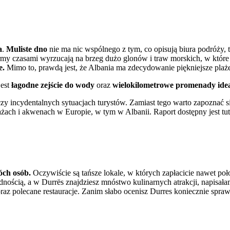
a
.
Muliste dno
nie ma nic wspólnego z tym, co opisują biura podróży, 
y czasami wyrzucają na brzeg dużo glonów i traw morskich, w które z
e.
Mimo to, prawdą jest, że Albania ma zdecydowanie piękniejsze plaże
jest
łagodne zejście do wody
oraz
wielokilometrowe promenady idea
zy incydentalnych sytuacjach turystów. Zamiast tego warto zapoznać s
żach i akwenach w Europie, w tym w Albanii. Raport dostępny jest tut
wóch osób.
Oczywiście są tańsze lokale, w których zapłacicie nawet poł
nością, a w Durrës znajdziesz mnóstwo kulinarnych atrakcji, napisał
oraz polecane restauracje. Zanim słabo ocenisz Durres koniecznie spr