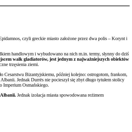
Epidamnos, czyli greckie miasto założone przez dwa polis – Korynt i
odkiem handlowym i wybudowano na nich m.in. termy, słynny do dziś
ejscem walk gladiatorów, jest jednym z najważniejszych obiektów
zne trzęsienia ziemi.
 Cesarstwu Bizantyjskiemu, później kolejno: ostrogotom, frankom,
anii. Jednak Durrës nie pocieszył się zbyt długo tytułem stolicy
 do Imperium Osmańskiego.
ą Albanii.
Jednak izolacja miasta spowodowana reżimem