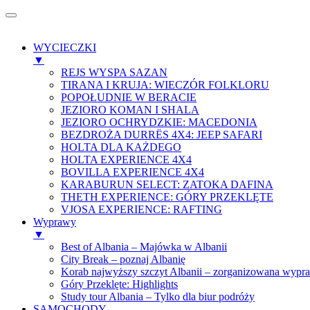
WYCIECZKI
▼
REJS WYSPA SAZAN
TIRANA I KRUJA: WIECZÓR FOLKLORU
POPOŁUDNIE W BERACIE
JEZIORO KOMAN I SHALA
JEZIORO OCHRYDZKIE: MACEDONIA
BEZDROŻA DURRЁS 4X4: JEEP SAFARI
HOLTA DLA KAŻDEGO
HOLTA EXPERIENCE 4X4
BOVILLA EXPERIENCE 4X4
KARABURUN SELECT: ZATOKA DAFINA
THETH EXPERIENCE: GÓRY PRZEKLĘTE
VJOSA EXPERIENCE: RAFTING
Wyprawy
▼
Best of Albania – Majówka w Albanii
City Break – poznaj Albanię
Korab najwyższy szczyt Albanii – zorganizowana wypr
Góry Przeklęte: Highlights
Study tour Albania – Tylko dla biur podróży
SAMOCHODY