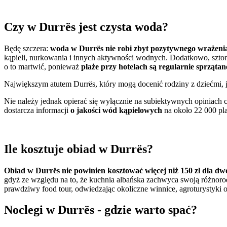
Czy w Durrës jest czysta woda?
Będę szczera:
woda w Durrës nie robi zbyt pozytywnego wrażeni
kąpieli, nurkowania i innych aktywności wodnych. Dodatkowo, sztorm
o to martwić, ponieważ
plaże przy hotelach są regularnie sprzątan
Największym atutem Durrës, który mogą docenić rodziny z dziećmi, 
Nie należy jednak opierać się wyłącznie na subiektywnych opiniach c
dostarcza informacji
o jakości wód kąpielowych
na około 22 000 pla
Ile kosztuje obiad w Durrës?
Obiad w Durrës nie powinien kosztować więcej niż 150 zł dla d
gdyż ze względu na to, że kuchnia albańska zachwyca swoją różnorod
prawdziwy food tour, odwiedzając okoliczne winnice, agroturystyki 
Noclegi w Durrës - gdzie warto spać?