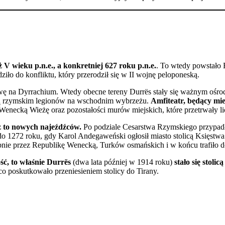
aż V wieku p.n.e., a konkretniej 627 roku p.n.e.
. To wtedy powstało 
ło do konfliktu, który przerodził się w II wojnę peloponeską.
azwę na Dyrrachium. Wtedy obecne tereny Durrës stały się ważnym ośr
ową rzymskim legionów na wschodnim wybrzeżu.
Amfiteatr, będący mi
enecką Wieżę oraz pozostałości murów miejskich, które przetrwały lic
az to nowych najeźdźców.
Po podziale Cesarstwa Rzymskiego przypadło
72 roku, gdy Karol Andegaweński ogłosił miasto stolicą Księstwa Alb
ępnie przez Republikę Wenecką, Turków osmańskich i w końcu trafiło
ść, to właśnie Durrës
(dwa lata później w 1914 roku)
stało się stolic
 poskutkowało przeniesieniem stolicy do Tirany.