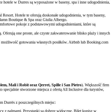
ze hotele w Durres są wyposażone w baseny, spa i inne udogodnienia,
al Resort. Hotele te oferują doskonałe udogodnienia, w tym baseny,
pidamn Boutique & Spa oraz Giulia Albergo.
i komfortowe pokoje z podstawowymi udogodnieniami, które są
 Oferują one proste, ale czyste zakwaterowanie blisko plaży i innych
ieć możliwość gotowania własnych posiłków. Airbnb lub Booking.com
lem, Mali i Robit oraz Qerret, Spille i San Pietro
). Większość firm
o specjalnie stworzone miejsca z ofertą All Inclusive dla turystów,
um Durrës z poszczególnych miejsc:
licy z palmami. Przystanki są dobrze widoczne. Bilet kupisz w