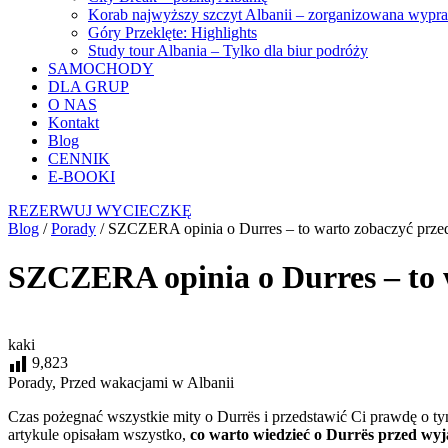
Korab najwyższy szczyt Albanii – zorganizowana wypr
Góry Przeklęte: Highlights
Study tour Albania – Tylko dla biur podróży
SAMOCHODY
DLA GRUP
O NAS
Kontakt
Blog
CENNIK
E-BOOKI
REZERWUJ WYCIECZKĘ
Blog
/
Porady
/
SZCZERA opinia o Durres – to warto zobaczyć prz
SZCZERA opinia o Durres – to 
kaki
9,823
Porady, Przed wakacjami w Albanii
Czas pożegnać wszystkie mity o Durrës i przedstawić Ci prawdę o ty
artykule opisałam wszystko,
co warto wiedzieć o Durrës przed wy