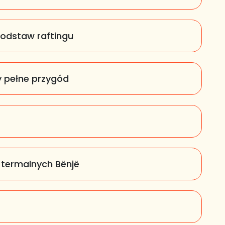
podstaw raftingu
y pełne przygód
 termalnych Bënjë