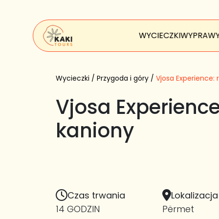
WYCIECZKI
WYPRAW
Wycieczki
/
Przygoda i góry
/
Vjosa Experience: 
Vjosa Experience:
kaniony
Czas trwania
Lokalizacja
14 GODZIN
Përmet