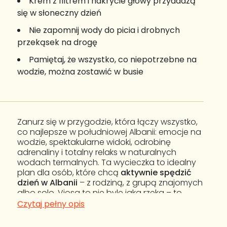
Krem z filtrem i nakrycie głowy przydadzą
się w słoneczny dzień
Nie zapomnij wody do picia i drobnych
przekąsek na drogę
Pamiętaj, że wszystko, co niepotrzebne na
wodzie, można zostawić w busie
Zanurz się w przygodzie, która łączy wszystko,
co najlepsze w południowej Albanii: emocje na
wodzie, spektakularne widoki, odrobinę
adrenaliny i totalny relaks w naturalnych
wodach termalnych. Ta wycieczka to idealny
plan dla osób, które chcą
aktywnie spędzić
dzień w Albanii
– z rodziną, z grupą znajomych
albo solo. Vjosa to nie byle jaka rzeka – to
ostatnia dzika rzeka Europy,
której koryto na
Czytaj pełny opis
całej długości nie zostało uregulowane. To
także
pierwszy w Europie Park Narodowy