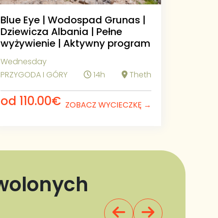
Blue Eye | Wodospad Grunas |
Dziewicza Albania | Pełne
wyżywienie | Aktywny program
Wednesday
PRZYGODA I GÓRY
14h
Theth
od 110.00€
ZOBACZ WYCIECZKĘ →
wolonych