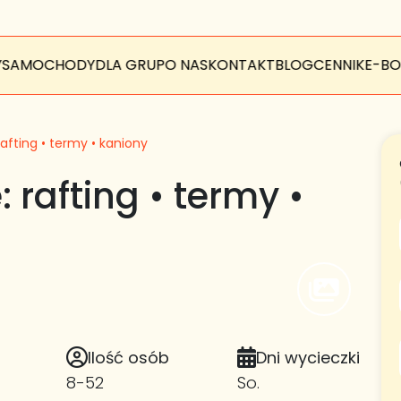
Y
SAMOCHODY
DLA GRUP
O NAS
KONTAKT
BLOG
CENNIK
E-BO
rafting • termy • kaniony
 rafting • termy •
Ilość osób
Dni wycieczki
8-52
So.