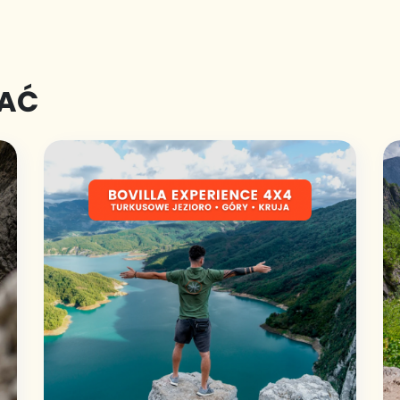
Dzikiej Rzeki Vjosa
, utworzony dzięki
współpracy ekologów, organizacji IUCN,
Patagonii, rządu Albanii i Fundacji Leonardo
DiCaprio.
BAĆ
Dla kogo?
Dla każdego, kto ma ochotę na aktywny
wypoczynek i chce poczuć prawdziwy klimat
południowej Albanii.
Wymagana jest ogólna
sprawność fizyczna i gotowość na dobrą
zabawę!
Przygoda zaczyna się już po drodze –
malownicza trasa wzdłuż wijącej się Vjosy
prowadzi do
regionu Përmet,
nazywanego
zielonym sercem Albanii. To właśnie tutaj czeka
na Ciebie
rafting – spływ II klasy z kilkoma
bystrzami klasy III,
organizowany przez
doświadczonych instruktorów. Przed wejściem
do pontonu dostaniesz pełny sprzęt, a lokalny
przewodnik opowie, jak region walczy o
ochronę tego wyjątkowego ekosystemu i co