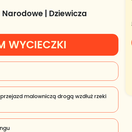
ki Narodowe | Dziewicza
M WYCIECZKI
, przejazd malowniczą drogą wzdłuż rzeki
ingu