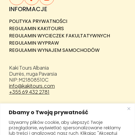
aktywne zwiedzanie, dynamiczną podróż szybkimi
pontonami, spektakularne klify oraz możliwość
INFORMACJE
pływania i snorkelingu w krystalicznie czystych
wodach Morza Jońskiego.
POLITYKA PRYWATNOŚCI
REGULAMIN KAKITOURS
Jeśli marzysz o dniu pełnym emocji, pięknych widoków
REGULAMIN WYCIECZEK FAKULTATYWNYCH
i odkrywaniu miejsc dostępnych wyłącznie od strony
morza, Karaburun Select będzie jedną z najbardziej
REGULAMIN WYPRAW
wyjątkowych morskich przygód podczas wakacji w
REGULAMIN WYNAJEM SAMOCHODÓW
Albanii.
Kaki Tours Albania
Durrës, rruga Pavarsia
NIP:M21808510C
info@kakitours.com
+355 69 432 2781
Kaki Tours działa jako licencjonowany organizator turystyki.
Dbamy o Twoją prywatność
Wycieczki prowadzą certyfikowani przewodnicy po Albanii.
Używamy plików cookie, aby ulepszyć Twoje
przeglądanie, wyświetlać spersonalizowane reklamy
lub treści i analizować nasz ruch. Klikając "Akceptuj