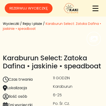
REZERWUJ WYCIECZKĘ
Wycieczki
/
Rejsy i plaże
/
Karaburun Select: Zatoka Dafina •
jaskinie • speadboat
Karaburun Select: Zatoka
Dafina • jaskinie • speadboat
11 GODZIN
Czas trwania
Karaburun
Lokalizacja
6-25
Ilość osób
Po. Śr. Cz.
Dni wycieczki