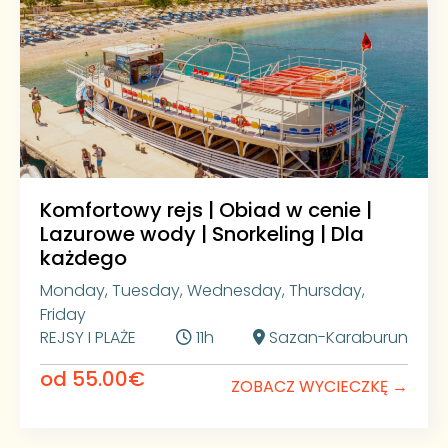
Speedboat Experience na
Półwyspie Karaburun
Po dotarciu do portu we Wlorze rozpoczynamy
prawdziwą morską przygodę. Wsiadamy na szybkie
pontony prowadzone przez doświadczonych
skipperów i ruszamy w stronę najbardziej
niedostępnych zakątków albańskiego wybrzeża.
Zapomnij o spokojnym rejsie dużym statkiem.
Komfortowy rejs | Obiad w cenie |
Karaburun Select to dynamiczna wyprawa szybkimi
Lazurowe wody | Snorkeling | Dla
pontonami, podczas której wiatr, fale i prędkość są
częścią całego doświadczenia. W nagrodę dotrzesz
każdego
do miejsc, do których nie prowadzą żadne drogi i
Monday, Tuesday, Wednesday, Thursday,
które można zobaczyć wyłącznie od strony
otwartego morza.
Friday
REJSY I PLAŻE
11h
Sazan-Karaburun
Klify i dzika przyroda Półwyspu
od 55.00€
Karaburun
ZOBACZ WYCIECZKĘ →
Podczas rejsu opłyniemy zewnętrzną stronę Półwyspu
Karaburun – jednego z najbradziej surowych i dzikich