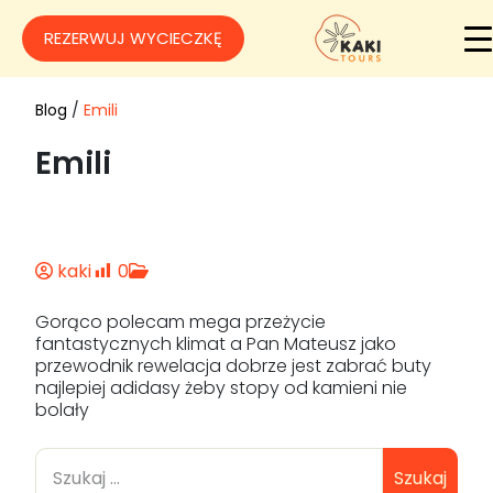
REZERWUJ WYCIECZKĘ
Blog
/
Emili
Emili
kaki
0
Gorąco polecam mega przeżycie
fantastycznych klimat a Pan Mateusz jako
przewodnik rewelacja dobrze jest zabrać buty
najlepiej adidasy żeby stopy od kamieni nie
bolały
Szukaj