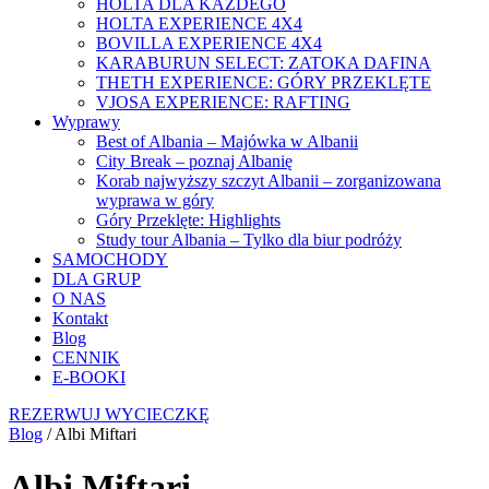
HOLTA DLA KAŻDEGO
HOLTA EXPERIENCE 4X4
BOVILLA EXPERIENCE 4X4
KARABURUN SELECT: ZATOKA DAFINA
THETH EXPERIENCE: GÓRY PRZEKLĘTE
VJOSA EXPERIENCE: RAFTING
Wyprawy
Best of Albania – Majówka w Albanii
City Break – poznaj Albanię
Korab najwyższy szczyt Albanii – zorganizowana
wyprawa w góry
Góry Przeklęte: Highlights
Study tour Albania – Tylko dla biur podróży
SAMOCHODY
DLA GRUP
O NAS
Kontakt
Blog
CENNIK
E-BOOKI
REZERWUJ WYCIECZKĘ
Blog
/
Albi Miftari
Albi Miftari