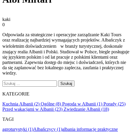
kaki
0
Odpowiada za strategiczne i operacyjne zarządzanie Kaki Tours
oraz realizację najbardziej wymagających projektów. Albańczyk z
wieloletnim doświadczeniem w branży turystycznej, doskonale
znający realia Albanii i Polski. Studiował w Polsce, biegle posługuje
się językiem polskim i od lat pracuje z polskimi klientami oraz
partnerami. Zapewnia dostęp do miejsc i doświadczeń, których nie
da się zaplanować bez lokalnego zaplecza, zaufania i praktycznej
wiedzy.
Szukaj
KATEGORIE
Kuchnia Albanii (2)
Ogólne (8)
Pogoda w Albanii (1)
Porady (25)
Przed wakacjami w Albanii (23)
Zwiedzanie Albanii (18)
TAGI
agroturystyki (1)
Albańczycy (1)
albania informacje praktyczne