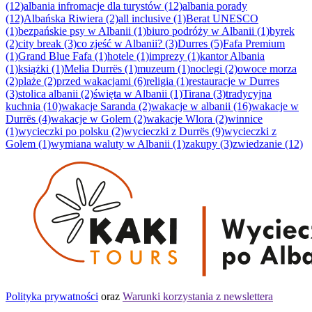
(12)
albania infromacje dla turystów (12)
albania porady
(12)
Albańska Riwiera (2)
all inclusive (1)
Berat UNESCO
(1)
bezpańskie psy w Albanii (1)
biuro podróży w Albanii (1)
byrek
(2)
city break (3)
co zjeść w Albanii? (3)
Durres (5)
Fafa Premium
(1)
Grand Blue Fafa (1)
hotele (1)
imprezy (1)
kantor Albania
(1)
książki (1)
Melia Durrës (1)
muzeum (1)
noclegi (2)
owoce morza
(2)
plaże (2)
przed wakacjami (6)
religia (1)
restauracje w Durres
(3)
stolica albanii (2)
święta w Albanii (1)
Tirana (3)
tradycyjna
kuchnia (10)
wakacje Saranda (2)
wakacje w albanii (16)
wakacje w
Durrës (4)
wakacje w Golem (2)
wakacje Wlora (2)
winnice
(1)
wycieczki po polsku (2)
wycieczki z Durrës (9)
wycieczki z
Golem (1)
wymiana waluty w Albanii (1)
zakupy (3)
zwiedzanie (12)
Polityka prywatności
oraz
Warunki korzystania z newslettera