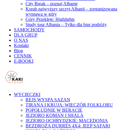
City Break – poznaj Albanię
Korab najwyższy szczyt Albanii – zorganizowana
wyprawa w góry
Góry Przeklęte: Highlights
Study tour Albania – Tylko dla biur podróży
SAMOCHODY
DLA GRUP
O NAS
Kontakt
Blog
CENNIK
E-BOOKI
WYCIECZKI
REJS WYSPA SAZAN
TIRANA I KRUJA: WIECZÓR FOLKLORU
POPOŁUDNIE W BERACIE
JEZIORO KOMAN I SHALA
JEZIORO OCHRYDZKIE: MACEDONIA
BEZDROŻA DURRЁS 4X4: JEEP SAFARI