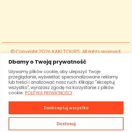
© Copyright 2026 KAKI TOURS. All rights reserved.
Designed by .brandsiteme Kamila Sierant. Developed
Dbamy o Twoją prywatność
by Fit.al
Używamy plików cookie, aby ulepszyć Twoje
przeglądanie, wyświetlać spersonalizowane reklamy
lub treści i analizować nasz ruch. Klikając "Akceptuj
wszystko", wyrażasz zgodę na korzystanie z plików
cookie.
POLITYKA PRYWATNOŚCI
Zaakceptuj wszystko
Dostosuj