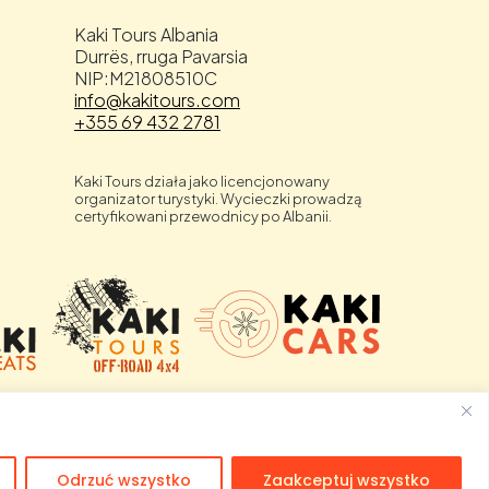
Kaki Tours Albania
Durrës, rruga Pavarsia
NIP:M21808510C
info@kakitours.com
+355 69 432 2781
Kaki Tours działa jako licencjonowany
organizator turystyki. Wycieczki prowadzą
certyfikowani przewodnicy po Albanii.
Odrzuć wszystko
Zaakceptuj wszystko