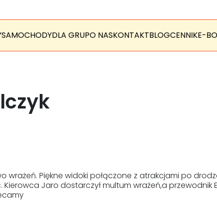
Y
SAMOCHODY
DLA GRUP
O NAS
KONTAKT
BLOG
CENNIK
E-BO
lczyk
o wrażeń. Piękne widoki połączone z atrakcjami po drodz
. Kierowca Jaro dostarczył multum wrażeń,a przewodnik E
lecamy