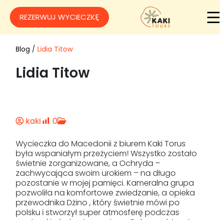
REZERWUJ WYCIECZKĘ
Blog
/
Lidia Titow
Lidia Titow
kaki
0
Wycieczka do Macedonii z biurem Kaki Torus
była wspaniałym przeżyciem! Wszystko zostało
świetnie zorganizowane, a Ochryda –
zachwycająca swoim urokiem – na długo
pozostanie w mojej pamięci. Kameralna grupa
pozwoliła na komfortowe zwiedzanie, a opieka
przewodnika Dżino , który świetnie mówi po
polsku i stworzył super atmosferę podczas