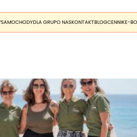
Y
SAMOCHODY
DLA GRUP
O NAS
KONTAKT
BLOG
CENNIK
E-BO