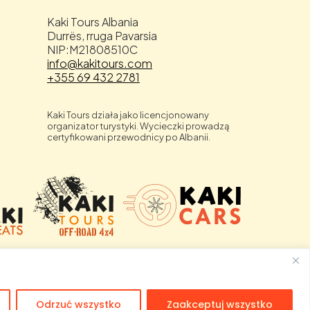
Kaki Tours Albania
Durrës, rruga Pavarsia
NIP:M21808510C
info@kakitours.com
+355 69 432 2781
Kaki Tours działa jako licencjonowany
organizator turystyki. Wycieczki prowadzą
certyfikowani przewodnicy po Albanii.
Odrzuć wszystko
Zaakceptuj wszystko