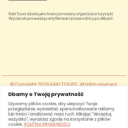
Kaki Tours działa jako licencjonowany organizator turystyki.
Wycieczki prowadzą certyfikowani przewodnicy po Albanii.
© Copyright 2026 KAKI TOURS. All rights reserved.
Designed by .brandsiteme Kamila Sierant. Developed
Dbamy o Twoją prywatność
by Fit.al
Używamy plików cookie, aby ulepszyć Twoje
przeglądanie, wyświetlać spersonalizowane reklamy
lub treści i analizować nasz ruch. Klikając "Akceptuj
wszystko", wyrażasz zgodę na korzystanie z plików
cookie.
POLITYKA PRYWATNOŚCI